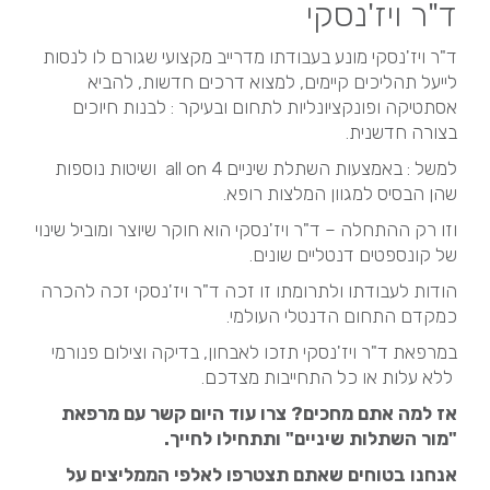
ד"ר ויז'נסקי
ד"ר ויז'נסקי מונע בעבודתו מדרייב מקצועי שגורם לו לנסות
לייעל תהליכים קיימים, למצוא דרכים חדשות, להביא
אסתטיקה ופונקציונליות לתחום ובעיקר : לבנות חיוכים
בצורה חדשנית.
למשל : באמצעות השתלת שיניים all on 4 ושיטות נוספות
שהן הבסיס למגוון המלצות רופא.
וזו רק ההתחלה – ד"ר ויז'נסקי הוא חוקר שיוצר ומוביל שינוי
של קונספטים דנטליים שונים.
הודות לעבודתו ולתרומתו זו זכה ד"ר ויז'נסקי זכה להכרה
כמקדם התחום הדנטלי העולמי.
במרפאת ד"ר ויז'נסקי תזכו לאבחון, בדיקה וצילום פנורמי
ללא עלות או כל התחייבות מצדכם.
אז למה אתם מחכים? צרו עוד היום קשר עם מרפאת
"מור השתלות שיניים" ותתחילו לחייך.
אנחנו בטוחים שאתם תצטרפו
לאלפי הממליצים
על