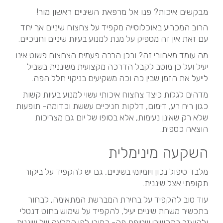
מבקשים איכות? פנו אל
מרפאת השיניים ראשון מור!
הרוב המכריע באוכלוסייה מקפיד על צחצוח שיניים אך יחד
עם זאת אין זה מספיק על מנת למנוע בעיות שיניים וחניכיים.
מה עומד מאחורי זה? ובכן הרבה פעמים הצחצוח פשוט אינו
יעיל ועל כן מוטב לקבל הדרכה מקצועית משיננית בשביל
לייעל את הזמן שבין כה וכה משקיעים בניקוי חלל הפה.
מדהים לגלות כיצד צחצוח איכותי עשוי למנוע בעיות קשות
כגון ריח רע, דימום, דלקות חניכיים עששת וכדומה- תופעות
שלא רק שאינן נעימות, אלא בסופו של יום גם מצריכות
הוצאה כספית.
השקעה מינימלית
מלבד טיפול נכון ויומיומי בשיניים, גם יש להקפיד על ביקור
תקופתי אצל שיננית.
עוד טוב להקפיד על בחירת המברשת המתאימה, לבחור
בתכשיר משחת שיניים יעיל, להקפיד על שימוש בחוט דנטלי
ולהיעזר בתכשירי שטיפת פה- כמובן לפי המלצה של שיננית.