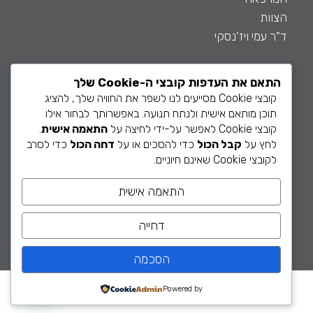
הצוות
ד"ר עמי ויז'נסקי
התאם את העדפות קובצי ה-Cookie שלך
קובצי Cookie מסייעים לנו לשפר את החוויה שלך, להציג
תוכן מותאם אישית ולנתח תנועה. באפשרותך לבחור אילו
חשוב לדעת
קובצי Cookie לאפשר על-ידי לחיצה על
התאמה אישית
.
מאמרים
לחץ על
קבל הכול
כדי להסכים או על
דחה הכול
כדי לסרב
לקובצי Cookie שאינם חיוניים.
שאלות נפוצות
מה קורה ביום הטיפול
התאמה אישית
הצהרת נגישות
מדיניות פרטיות
דחייה
הסכמה
Powered by
2018 © כל הזכויות שמורות למור השתלות שיניים