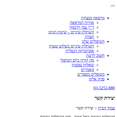
Skip
Toggle
to
navigation
content
מרפאה מנצחת
אודות המרפאה
ד"ר עמי ויז'נסקי
השתלת שיניים – שיטת הנקב
הצוות
הטיפולים שלנו
השתלת שיניים בשלוש שעות
אסתטיקה דנטלית
חשוב לדעת
מה קורה ביום הטיפול
שאלות נפוצות
מאמרים
מטופלים מספרים
פניה אלינו
03-5252-880
יצירת קשר
עמוד הבית
>
יצירת קשר
השתלות שיניים בתל אביב - מור השתלות שיניים