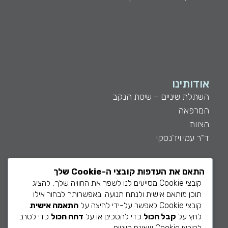
אודותינו
השתלת שיניים – שיטת הנקב
המרפאה
הצוות
ד"ר עמי ויז'נסקי
התאם את העדפות קובצי ה-Cookie שלך
קובצי Cookie מסייעים לנו לשפר את החוויה שלך, להציג
תוכן מותאם אישית ולנתח תנועה. באפשרותך לבחור אילו
חשוב לדעת
קובצי Cookie לאפשר על-ידי לחיצה על
התאמה אישית
.
מאמרים
לחץ על
קבל הכול
כדי להסכים או על
דחה הכול
כדי לסרב
לקובצי Cookie שאינם חיוניים.