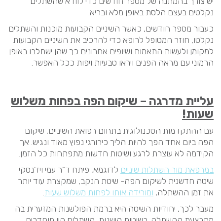
יש צורך בהמתנה של מספר חודשים כדי לוודא שהשתלים
נקלטים בעצם הלסת באופן מלא ובריא.
כעבור מספר חודשים, כאשר השיניים הקבועות מוכנות והשתלים
נקלטו, חוזר המטופל לרופא כדי להרכיב את השיניים הקבועות
למקומן ולעשות התאמות ושיופים אחרונים כך שהן ישתלבו באופן
הרמוני עם מראה הפנים ויראו טבעיות ויפות ככל האפשר.
עליית מדרגה – שיקום הפה בפחות משלוש
שעות!
עם ההתקדמות הטכנולוגית בתחום רפואת השיניים, שיקום
הפה ביום אחד הפך להיות הליך כירורגי נפוץ מאוד ונגיש. אך
הקידמה לא עוצרת לרגע ושיטות חדשות מתפתחות כל הזמן.
במרפאת מור השתלות שיניים
לדוגמא, פיתח ד"ר עמי ויז'נסקי
שיטה חדשנית לשיקום הפה- שיטת הנקב, שמקצרת עוד יותר
את זמן ההשתלה,
ומורידה אותו לפחות משלוש שעות
.
מעבר לכך, יחודיות השיטה היא ברמת הפולשנות המזערית בה
מתבצעת ההשתלה. בשיטות הישנות, השתלים היו מוחדרים