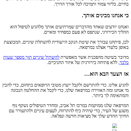
בחיים, בליווי צמוד ותמיכה לכל אורך הדרך.
כי אנחנו מבינים אותך.
ואנחנו יודעים שאחד מהדברים שמרתיעים אותך מלהגיע לטיפול הוא
ההליך הכירורגי, שנתפס לא פעם כמפחיד ומאיים.
לכן, פיתחנו עבורך את שיטת הנקב הייעודית להשתלת שיניים, המבוצעת
באופן בלעדי אצלנו במרפאה.
מדובר בשיטה מהפכנית אשר מאפשרת
להשתיל שיניים תוך מספר שעות
בלבד
, ללא פתיחה כירורגית של איזור החניכיים.
אז הצעד הבא הוא…
להגיע אלינו. כדי להתרשם ולקבל ייעוץ מטובי הרופאים בתחום, כדי להבין
מי אנחנו ומה האווירה במרפאה שלנו, כדי לקבל את ההחלטה הנכונה
והמתאימה לך ביותר.
המרפאה שלנו ממוקמת במרכז תל אביב, ומחדר הטיפולים נשקף נוף
משגע של העיר, כדי שיהיה כיף להתרווח, לעצום עיניים ולהתעורר עם
החיוך החדש שלך אל מציאות חדשה ונפלאה.