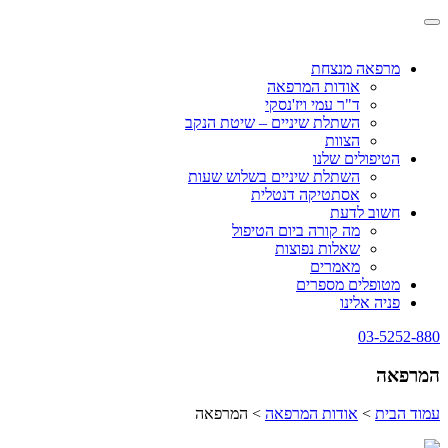
Skip
Toggle
to
navigation
content
מרפאה מנצחת
אודות המרפאה
ד"ר עמי ויז'נסקי
השתלת שיניים – שיטת הנקב
הצוות
הטיפולים שלנו
השתלת שיניים בשלוש שעות
אסתטיקה דנטלית
חשוב לדעת
מה קורה ביום הטיפול
שאלות נפוצות
מאמרים
מטופלים מספרים
פניה אלינו
03-5252-880
המרפאה
עמוד הבית
>
אודות המרפאה
>
המרפאה