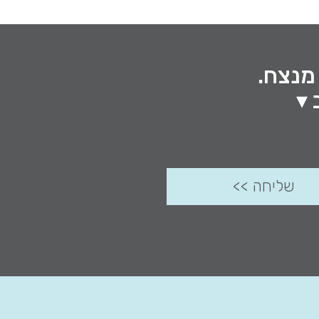
 מנצח.
 ▾