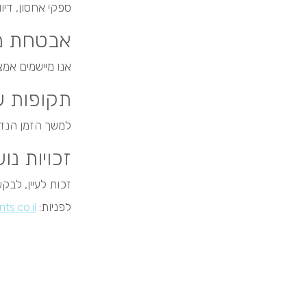
ספקי אחסון, דיוור ו-CRM לפי הצורך, או כאשר קיי
אבטחת מ
אנו מיישמים אמצ
תקופות ש
למשך הזמן הנדר
זכויות נו
זכות לעיין, לבקש
לפניות:
ts.co.il