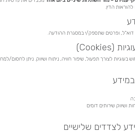
סקי עמירם – מור השתלות שיניים ביום אחד
מכבדים את פרטיות ה
להוראות הדין.
דע
 דוא"ל, ופרטים שתספק/י במסגרת ההודעה.
(Cookies)
 בעוגיות לצורך תפעול, שיפור חוויה, ניתוח ושיווק. ניתן לחסום/למח
במידע
כה
ות ושיווק שירותים דומים
דע לצדדים שלישיים