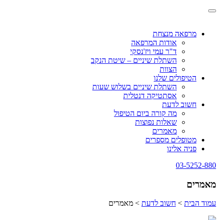
Skip
Toggle
to
navigation
content
מרפאה מנצחת
אודות המרפאה
ד"ר עמי ויז'נסקי
השתלת שיניים – שיטת הנקב
הצוות
הטיפולים שלנו
השתלת שיניים בשלוש שעות
אסתטיקה דנטלית
חשוב לדעת
מה קורה ביום הטיפול
שאלות נפוצות
מאמרים
מטופלים מספרים
פניה אלינו
03-5252-880
מאמרים
עמוד הבית
>
חשוב לדעת
>
מאמרים