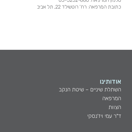
טלפון המרפאה:
03-5252-880
כתובת המרפאה: רח' רוטשילד 22, תל אביב
אודותינו
השתלת שיניים – שיטת הנקב
המרפאה
הצוות
ד"ר עמי ויז'נסקי