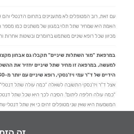
עם זאת, רוב המטופלים לא מתעניינים בתחום הדנטלי והם ש
האמת היא שמחיר שתל תלוי במגוון של משתנים כמו מספר 
מכיוון שכל רופא שיניים משתמש בחומרים ובשיטות אחרות ו
במרפאת "מור השתלות שיניים" תקבלו גם אבחון מקצועי
למעשה, במרפאה זו מחיר שתל שיניים יחזיר את ההשקע
הידיים של
ד"ר עמי ויז'נסקי
, רופא שיניים עם יותר מ-30 שנות נסיון ועם הסמכה לעסוק בתחום זה בישראל ובניו-יורק.
אצל ד"ר ויז'נסקי התשובה לשאלה "כמה עולה שתל דנטלי"
"כמה עולה חליפה ליתום". הסיבה לכך היא שכל שתל דנטלי
המשמעות היא שאין שני מטופלים זהים כי אין שתל דנטלי שד
זה הזמן