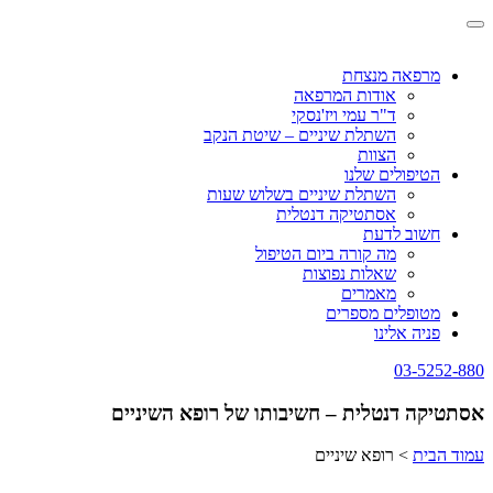
Skip
Toggle
to
navigation
content
מרפאה מנצחת
אודות המרפאה
ד"ר עמי ויז'נסקי
השתלת שיניים – שיטת הנקב
הצוות
הטיפולים שלנו
השתלת שיניים בשלוש שעות
אסתטיקה דנטלית
חשוב לדעת
מה קורה ביום הטיפול
שאלות נפוצות
מאמרים
מטופלים מספרים
פניה אלינו
03-5252-880
אסתטיקה דנטלית – חשיבותו של רופא השיניים
עמוד הבית
>
רופא שיניים