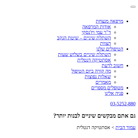
Skip
Toggle
to
navigation
content
מרפאה מנצחת
אודות המרפאה
ד"ר עמי ויז'נסקי
השתלת שיניים – שיטת הנקב
הצוות
הטיפולים שלנו
השתלת שיניים בשלוש שעות
אסתטיקה דנטלית
חשוב לדעת
מה קורה ביום הטיפול
שאלות נפוצות
מאמרים
מטופלים מספרים
פניה אלינו
03-5252-880
גם אתם מבקשים שיניים לבנות יותר?
עמוד הבית
>
אסתטיקה דנטלית