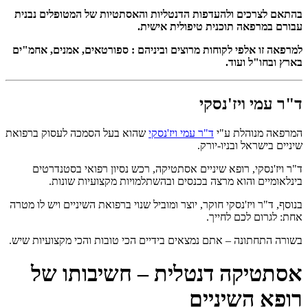
בהתאם לצרכים ולהעדפות הדנטליות והאסתטיות של המטופלים נבנית
עבורם במרפאה תוכנית טיפולית אישית.
למרפאה זו אלפי לקוחות מרוצים וביניהם : ספורטאים, אמנים, אחמ"ים
בארץ ובחו"ל ועוד.
ד"ר עמי ויז'נסקי
המרפאה מנוהלת ע"י
ד"ר עמי ויז'נסקי
שהוא בעל הסמכה לעסוק ברפואת
שיניים בישראל ובניו-יורק.
ד"ר ויז'נסקי, רופא שיניים אסתטיקה, רכש נסיון רפואי בסטנדרטים
בינלאומיים והוא מרצה בכנסים ובהשתלמויות מקצועיות שונות.
בנוסף, ד"ר ויז'נסקי חוקר, יוצר ומוביל שנוי ברפואת השיניים ויש לו מטרה
אחת: לגרום לכם לחייך.
בשורה התחתונה – אתם נמצאים בידיים הכי טובות והכי מקצועיות שיש.
אסתטיקה דנטלית – חשיבותו של
רופא השיניים