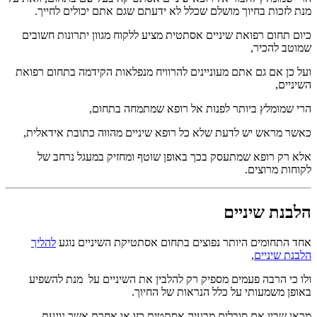
מנת לזכות בחיוך מושלם שכלל לא ידעתם שגם אתם יכולים לחייך.
כיום תחום רפואת שיניים אסתטית מציע ללקוח מגוון יתרונות חשובים
שמוטב להכיר,
ועל כן אם גם אתם מעוניינים להרוויח מנפלאות הקידמה בתחום רפואת
השיניים,
הרי שמומלץ ביותר לפנות אל רופא שמתמחה בתחום,
כאשר מראש יש לדעת שלא כל רופא שיניים מהווה כתובת אידאלית,
אלא רק רופא שמתעסק בכך באופן שוטף ומחזיק במעגל נרחב של
לקוחות מרוצים.
הלבנת שיניים
אחד התחומים היותר נפוצים בתחום אסתטיקת השיניים נוגע
להליך
הלבנת שיניים
,
ולו כי הרבה פעמים מספיק רק להלבין את השיניים על מנת להשפיע
באופן משמעותי על כלל הנראות של החיוך.
מכאן שבין אם סובלים מבעיה אסתטית כזו או אחרת אשר נוגעת