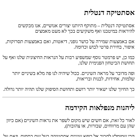
אסתטיקה דנטלית
אסתטיקה דנטלית – מתוקף היותנו יצורים אנושיים, אנו מבקשים
להיראות במיטבנו ואף משקיעים בכך לא מעט מאמצים
אם באמצעות שמירה על כושר גופני, דיאטות, ואם באמצעות תסרוקות,
איפור, בחירת פרטי לבוש וכדומה.
כמו כן, יש פרמטר נוסף שמשפיע רבות על הנראות החיצונית שלנו ואף על
תחושת הביטחון הפנימית שלנו,
ופה מדובר על מראה השיניים. ככול שיהיה לנו פה מלא בשיניים יותר
שלמות, אחידות, לבנות ובריאות,
כך החיוך שלנו ישאיר יותר רושם ותחושת הסיפוק שלנו תהיה יותר גדולה.
ליהנות מנפלאות הקידמה
לאור כל זאת, אם חשים שיש מקום לשפר את נראות השיניים (אם כיוון
שהן עם מרווחים, שבורות, או צהובות),
הרי שמומלץ לחבור אל רופא שיניים אסתטיקה בעל שם בתחום, וזאת על