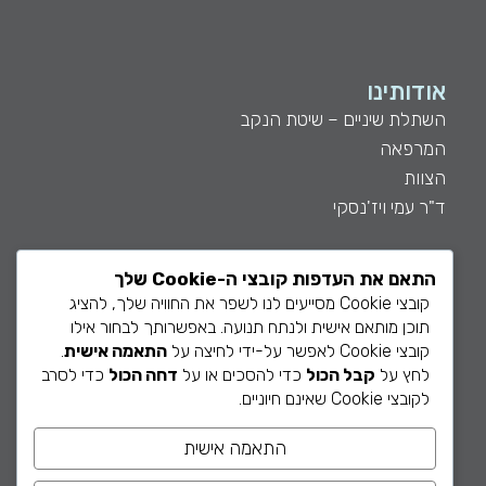
אודותינו
השתלת שיניים – שיטת הנקב
המרפאה
הצוות
ד"ר עמי ויז'נסקי
התאם את העדפות קובצי ה-Cookie שלך
קובצי Cookie מסייעים לנו לשפר את החוויה שלך, להציג
תוכן מותאם אישית ולנתח תנועה. באפשרותך לבחור אילו
חשוב לדעת
קובצי Cookie לאפשר על-ידי לחיצה על
התאמה אישית
.
מאמרים
לחץ על
קבל הכול
כדי להסכים או על
דחה הכול
כדי לסרב
לקובצי Cookie שאינם חיוניים.
שאלות נפוצות
מה קורה ביום הטיפול
התאמה אישית
הצהרת נגישות